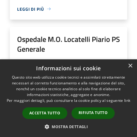
LEGGI DI PIÙ
Ospedale M.O. Locatelli Piario PS
Generale
Indirizzo
Via Groppino, 22
×
Informazioni sui cookie
Ospedale M.O. Locatelli Piario PS Generale...
Questo sito web utilizza cookie tecnici e assimilati strettamente
necessari al corretto funzionamento e alla navigazione del sito,
nonché un cookie tecnico analitico al solo fine di elaborare
informazioni statistiche, aggregate e anonime.
Per maggiori dettagli, può consultare la cookie policy al seguente
link
LEGGI DI PIÙ
RIFIUTA TUTTO
ACCETTA TUTTO
MOSTRA DETTAGLI
Ospedale SS Trinità Romano L.