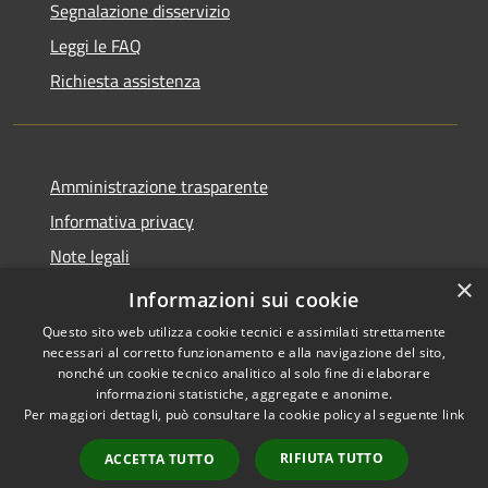
Segnalazione disservizio
Leggi le FAQ
Richiesta assistenza
Amministrazione trasparente
Informativa privacy
Note legali
×
Dichiarazione di accessibilità
Informazioni sui cookie
Questo sito web utilizza cookie tecnici e assimilati strettamente
necessari al corretto funzionamento e alla navigazione del sito,
nonché un cookie tecnico analitico al solo fine di elaborare
informazioni statistiche, aggregate e anonime.
RSS
Copyright © 2026 • Comune di
Per maggiori dettagli, può consultare la cookie policy al seguente
link
Accessibilità
Roncobello • Powered by
Privacy
Municipium
Accesso
•
RIFIUTA TUTTO
ACCETTA TUTTO
Cookie
redazione