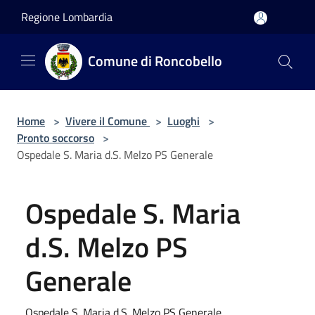
Salta al contenuto principale
Regione Lombardia
Comune di Roncobello
Home
>
Vivere il Comune
>
Luoghi
>
Pronto soccorso
>
Ospedale S. Maria d.S. Melzo PS Generale
Ospedale S. Maria
d.S. Melzo PS
Generale
Ospedale S. Maria d.S. Melzo PS Generale