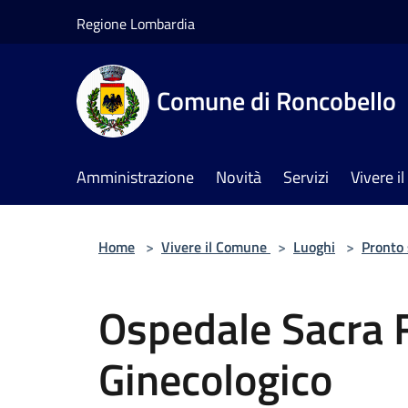
Salta al contenuto principale
Regione Lombardia
Comune di Roncobello
Amministrazione
Novità
Servizi
Vivere 
Home
>
Vivere il Comune
>
Luoghi
>
Pronto
Ospedale Sacra 
Ginecologico