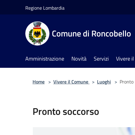
Salta al contenuto principale
Regione Lombardia
Comune di Roncobello
Amministrazione
Novità
Servizi
Vivere 
Home
>
Vivere il Comune
>
Luoghi
>
Pronto 
Pronto soccorso