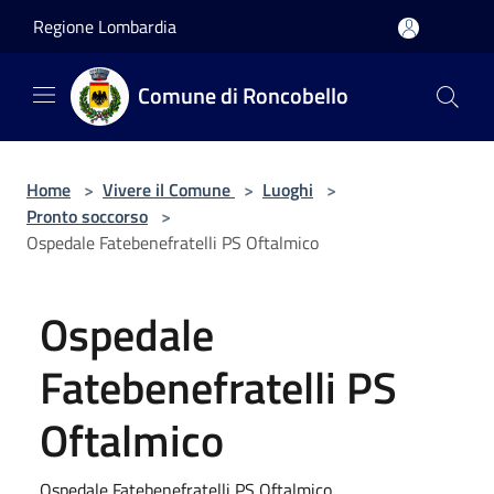
Salta al contenuto principale
Regione Lombardia
Comune di Roncobello
Home
>
Vivere il Comune
>
Luoghi
>
Pronto soccorso
>
Ospedale Fatebenefratelli PS Oftalmico
Ospedale
Fatebenefratelli PS
Oftalmico
Ospedale Fatebenefratelli PS Oftalmico