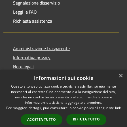
Segnalazione disservizio
Leggi le FAQ
Richiesta assistenza
Amministrazione trasparente
Informativa privacy
Note legali
×
Dichiarazione di accessibilità
Informazioni sui cookie
Questo sito web utilizza cookie tecnici e assimilati strettamente
necessari al corretto funzionamento e alla navigazione del sito,
nonché un cookie tecnico analitico al solo fine di elaborare
informazioni statistiche, aggregate e anonime.
RSS
Copyright © 2026 • Comune di
Per maggiori dettagli, può consultare la cookie policy al seguente
link
Accessibilità
Roncobello • Powered by
Privacy
Municipium
Accesso
•
RIFIUTA TUTTO
ACCETTA TUTTO
Cookie
redazione