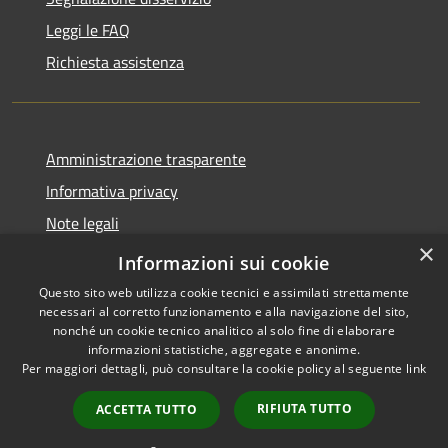
Leggi le FAQ
Richiesta assistenza
Amministrazione trasparente
Informativa privacy
Note legali
×
Dichiarazione di accessibilità
Informazioni sui cookie
Questo sito web utilizza cookie tecnici e assimilati strettamente
necessari al corretto funzionamento e alla navigazione del sito,
nonché un cookie tecnico analitico al solo fine di elaborare
informazioni statistiche, aggregate e anonime.
RSS
Copyright © 2026 • Comune di
Per maggiori dettagli, può consultare la cookie policy al seguente
link
Accessibilità
Roncobello • Powered by
Privacy
Municipium
Accesso
•
RIFIUTA TUTTO
ACCETTA TUTTO
Cookie
redazione