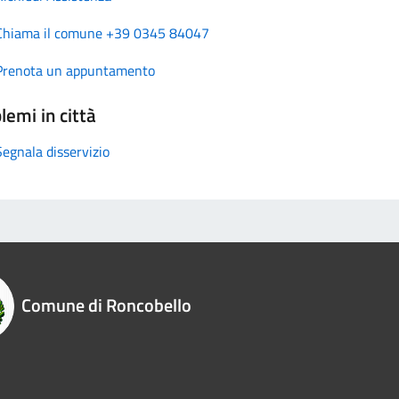
Chiama il comune +39 0345 84047
Prenota un appuntamento
lemi in città
Segnala disservizio
Comune di Roncobello