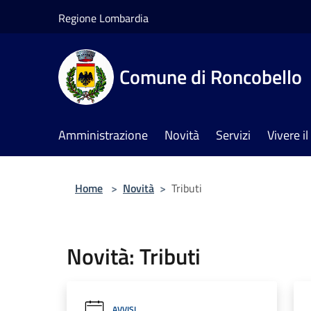
Salta al contenuto principale
Regione Lombardia
Comune di Roncobello
Amministrazione
Novità
Servizi
Vivere 
Home
>
Novità
>
Tributi
Novità: Tributi
AVVISI