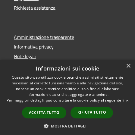
Richiesta assistenza
Amministrazione trasparente
Informativa privacy
Note legali
×
Dichiarazione di accessibilità
Informazioni sui cookie
Questo sito web utilizza cookie tecnici e assimilati strettamente
necessari al corretto funzionamento e alla navigazione del sito,
nonché un cookie tecnico analitico al solo fine di elaborare
informazioni statistiche, aggregate e anonime.
RSS
Copyright © 2026 • Comune di
Per maggiori dettagli, può consultare la cookie policy al seguente
link
Accessibilità
Roncobello • Powered by
Privacy
Municipium
Accesso
•
RIFIUTA TUTTO
ACCETTA TUTTO
Cookie
redazione
Mappa del sito
MOSTRA DETTAGLI