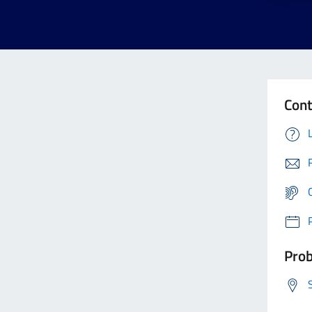
Cont
Prob