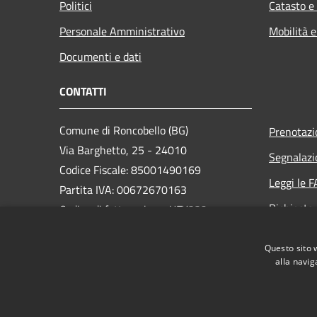
Politici
Catasto e
Personale Amministrativo
Mobilità e
Documenti e dati
CONTATTI
Comune di Roncobello (BG)
Prenotaz
Via Barghetto, 25 - 24010
Segnalazi
Codice Fiscale: 85001490169
Leggi le 
Partita IVA: 00672670163
Richiesta
Codice di fatturazione: UFY332
PEC:
comune.roncobello@legalmail.it
Questo sito 
Centralino Unico: +39 0345 84047
alla navig