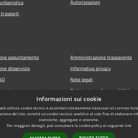
Autorizzazioni
 urbanistica
 trasporti
ione appuntamento
Amministrazione trasparente
one disservizio
Informativa privacy
FAQ
Note legali
 assistenza
Dichiarazione di accessibilità
Informazioni sui cookie
web utilizza cookie tecnici e assimilati strettamente necessari al corretto fu
azione del sito, nonché un cookie tecnico analitico al solo fine di elaborare i
statistiche, aggregate e anonime.
Per maggiori dettagli, può consultare la cookie policy al seguente
link
RIFIUTA TUTTO