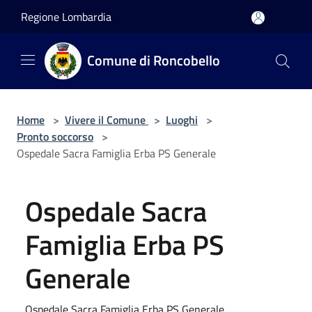
Salta al contenuto principale
Regione Lombardia
Comune di Roncobello
Home
>
Vivere il Comune
>
Luoghi
>
Pronto soccorso
>
Ospedale Sacra Famiglia Erba PS Generale
Ospedale Sacra
Famiglia Erba PS
Generale
Ospedale Sacra Famiglia Erba PS Generale