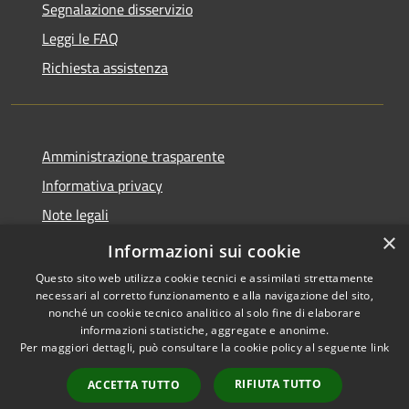
Segnalazione disservizio
Leggi le FAQ
Richiesta assistenza
Amministrazione trasparente
Informativa privacy
Note legali
×
Dichiarazione di accessibilità
Informazioni sui cookie
Questo sito web utilizza cookie tecnici e assimilati strettamente
necessari al corretto funzionamento e alla navigazione del sito,
nonché un cookie tecnico analitico al solo fine di elaborare
informazioni statistiche, aggregate e anonime.
RSS
Copyright © 2026 • Comune di
Per maggiori dettagli, può consultare la cookie policy al seguente
link
Accessibilità
Roncobello • Powered by
Privacy
Municipium
Accesso
•
RIFIUTA TUTTO
ACCETTA TUTTO
Cookie
redazione