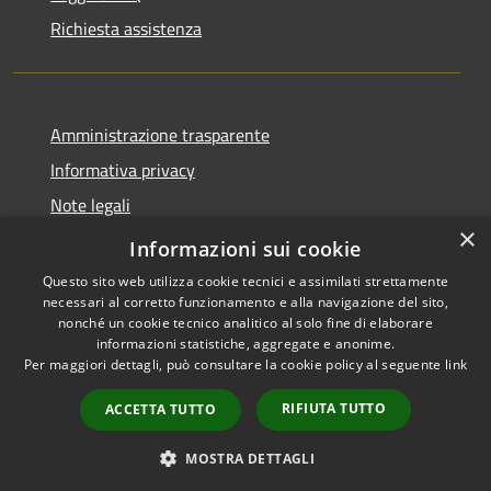
Richiesta assistenza
Amministrazione trasparente
Informativa privacy
Note legali
×
Dichiarazione di accessibilità
Informazioni sui cookie
Questo sito web utilizza cookie tecnici e assimilati strettamente
necessari al corretto funzionamento e alla navigazione del sito,
nonché un cookie tecnico analitico al solo fine di elaborare
informazioni statistiche, aggregate e anonime.
RSS
Copyright © 2026 • Comune di
Per maggiori dettagli, può consultare la cookie policy al seguente
link
Accessibilità
Roncobello • Powered by
Privacy
Municipium
Accesso
•
RIFIUTA TUTTO
ACCETTA TUTTO
Cookie
redazione
Mappa del sito
MOSTRA DETTAGLI