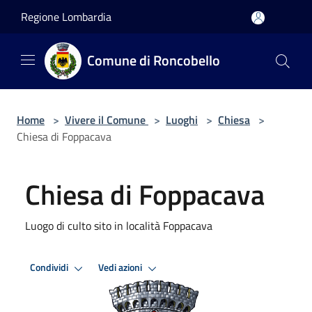
Salta al contenuto principale
Regione Lombardia
Comune di Roncobello
Home
>
Vivere il Comune
>
Luoghi
>
Chiesa
>
Chiesa di Foppacava
Chiesa di Foppacava
Luogo di culto sito in località Foppacava
Condividi
Vedi azioni