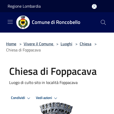
Salta al contenuto principale
Regione Lombardia
Comune di Roncobello
Home
>
Vivere il Comune
>
Luoghi
>
Chiesa
>
Chiesa di Foppacava
Chiesa di Foppacava
Luogo di culto sito in località Foppacava
Condividi
Vedi azioni