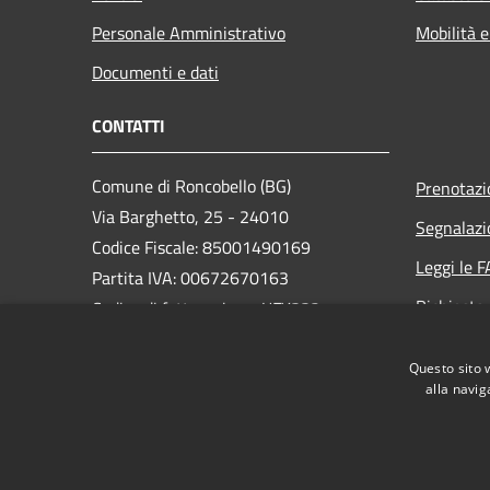
Personale Amministrativo
Mobilità e
Documenti e dati
CONTATTI
Comune di Roncobello (BG)
Prenotaz
Via Barghetto, 25 - 24010
Segnalazi
Codice Fiscale: 85001490169
Leggi le 
Partita IVA: 00672670163
Richiesta
Codice di fatturazione: UFY332
PEC:
comune.roncobello@legalmail.it
Questo sito 
Centralino Unico: +39 0345 84047
alla navig