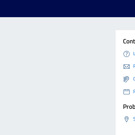
Cont
Prob