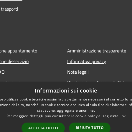
 trasporti
ione appuntamento
Amministrazione trasparente
one disservizio
Informativa privacy
FAQ
Note legali
 assistenza
Dichiarazione di accessibilità
Informazioni sui cookie
web utilizza cookie tecnici e assimilati strettamente necessari al corretto fu
azione del sito, nonché un cookie tecnico analitico al solo fine di elaborare i
statistiche, aggregate e anonime.
Per maggiori dettagli, può consultare la cookie policy al seguente
link
RIFIUTA TUTTO
ACCETTA TUTTO