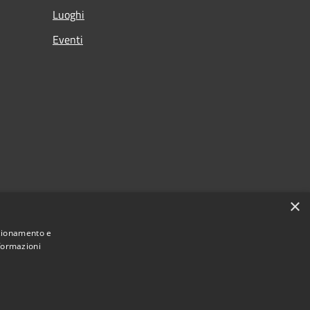
Luoghi
Eventi
×
nzionamento e
nformazioni