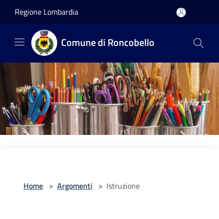
Salta al contenuto principale
Regione Lombardia
Comune di Roncobello
Home
>
Argomenti
>
Istruzione