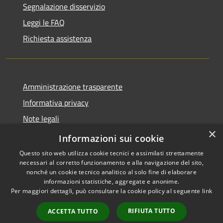
Segnalazione disservizio
Leggi le FAQ
Richiesta assistenza
Amministrazione trasparente
Informativa privacy
Note legali
×
Dichiarazione di accessibilità
Informazioni sui cookie
Questo sito web utilizza cookie tecnici e assimilati strettamente
necessari al corretto funzionamento e alla navigazione del sito,
nonché un cookie tecnico analitico al solo fine di elaborare
informazioni statistiche, aggregate e anonime.
RSS
Copyright © 2026 • Comune di
Per maggiori dettagli, può consultare la cookie policy al seguente
link
Accessibilità
Roncobello • Powered by
Privacy
Municipium
Accesso
•
RIFIUTA TUTTO
ACCETTA TUTTO
Cookie
redazione