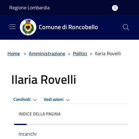
Salta al contenuto principale
Regione Lombardia
Comune di Roncobello
Home
>
Amministrazione
>
Politici
>
Ilaria Rovelli
Ilaria Rovelli
Condividi
Vedi azioni
INDICE DELLA PAGINA
Incarichi