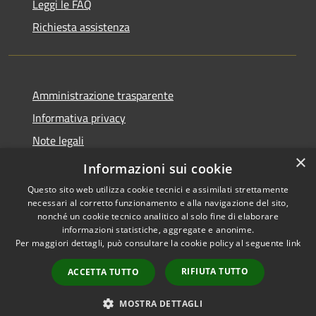
Leggi le FAQ
Richiesta assistenza
Amministrazione trasparente
Informativa privacy
Note legali
×
Dichiarazione di accessibilità
Informazioni sui cookie
Questo sito web utilizza cookie tecnici e assimilati strettamente
necessari al corretto funzionamento e alla navigazione del sito,
nonché un cookie tecnico analitico al solo fine di elaborare
informazioni statistiche, aggregate e anonime.
RSS
Copyright © 2026 • Comune di
Per maggiori dettagli, può consultare la cookie policy al seguente
link
Accessibilità
Roncobello • Powered by
Privacy
Municipium
Accesso
•
RIFIUTA TUTTO
ACCETTA TUTTO
Cookie
redazione
Mappa del sito
MOSTRA DETTAGLI