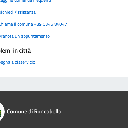
Richiedi Assistenza
Chiama il comune +39 0345 84047
Prenota un appuntamento
lemi in città
Segnala disservizio
Comune di Roncobello