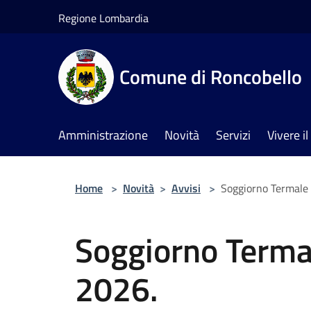
Salta al contenuto principale
Regione Lombardia
Comune di Roncobello
Amministrazione
Novità
Servizi
Vivere 
Home
>
Novità
>
Avvisi
>
Soggiorno Termale
Soggiorno Terma
2026.