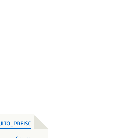
UITO_PREISC
PDF