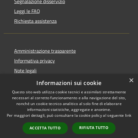
Segnalazione disservizio
Leggi le FAQ
Richiesta assistenza
Amministrazione trasparente
Informativa privacy
Note legali
×
Dichiarazione di accessibilità
Informazioni sui cookie
Questo sito web utilizza cookie tecnici e assimilati strettamente
necessari al corretto funzionamento e alla navigazione del sito,
nonché un cookie tecnico analitico al solo fine di elaborare
informazioni statistiche, aggregate e anonime.
RSS
Copyright © 2026 • Comune di
Per maggiori dettagli, può consultare la cookie policy al seguente
link
Accessibilità
Roncobello • Powered by
Privacy
Municipium
Accesso
•
RIFIUTA TUTTO
ACCETTA TUTTO
Cookie
redazione