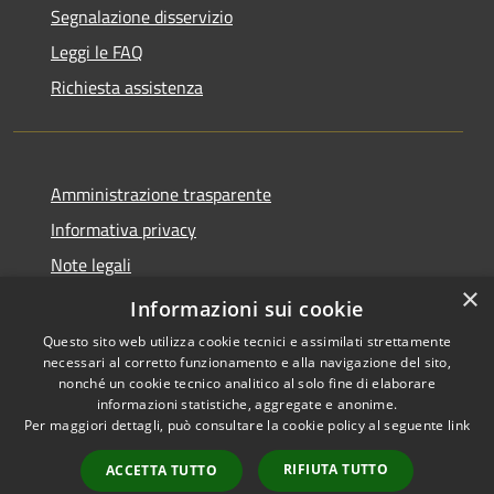
Segnalazione disservizio
Leggi le FAQ
Richiesta assistenza
Amministrazione trasparente
Informativa privacy
Note legali
×
Dichiarazione di accessibilità
Informazioni sui cookie
Questo sito web utilizza cookie tecnici e assimilati strettamente
necessari al corretto funzionamento e alla navigazione del sito,
nonché un cookie tecnico analitico al solo fine di elaborare
informazioni statistiche, aggregate e anonime.
RSS
Copyright © 2026 • Comune di
Per maggiori dettagli, può consultare la cookie policy al seguente
link
Accessibilità
Roncobello • Powered by
Privacy
Municipium
Accesso
•
RIFIUTA TUTTO
ACCETTA TUTTO
Cookie
redazione